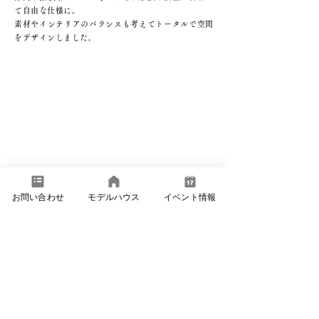
て自由な仕様に。
​素材やインテリアのバランスも考えてトータルで空間
をデザインしました。
お問い合わせ
モデルハウス
イベント情報
詳しくご覧になりたい方は…
全方向ぐるっと見渡せる、バーチャル見学でゆっくりご
覧ください。
​お申込みの際に「セカンドリビングのある家」希望とご
記入いいただきますと、
こちらのお家のURLをお送りいたします。