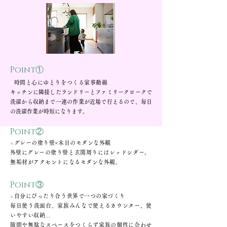
Point①
●
時間と心にゆとりをつくる家事動線
キッチンに隣接したランドリーとファミリークロークで
洗濯から収納まで一連の作業が近場で行えるので、毎日
の洗濯作業が時短になります。
Point②
●
グレーの塗り壁×木目のモダンな外観
​外壁にグレーの塗り壁と玄関周りにはレッドシダー。
​無垢材がアクセントになるモダンな外観。
Point③
●
自分にぴったり合う世界で一つの家づくり
毎日使う洗面台、家族みんなで使えるカウンター、使
いやすい収納…
隙間や無駄なスペースをつくらず家族の個性に合わせ