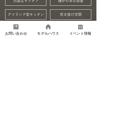
対面式キッチン
暖炉のある部屋
アイランド型キッチン
吹き抜け空間
開放的な空間は多彩な集いを
お問い合わせ
モデルハウス
イベント情報
演出します。
お友達を招いてホームコンサートを開いたり、
広々アイランド型キッチンで奥様が腕をふるっ
た料理でパーティーをしたり。暖炉を囲んで夜
遅くまでおしゃべりしたり。開放的な空間で家
族の絆も深まります。