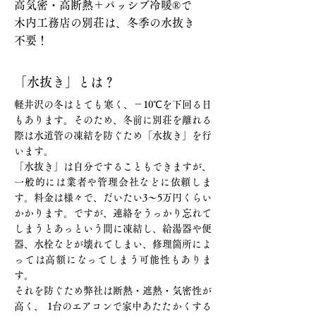
高気密・高断熱＋パッシブ冷暖®で
​木内工務店の別荘は、冬季の水抜き
不要！
「水抜き」とは？
軽井沢の冬はとても寒く、－10℃を下回る日
もあります。そのため、冬前に別荘を離れる
際は水道管の凍結を防ぐため「水抜き」を行
います。
「水抜き」は自分ですることもできますが、
一般的には業者や管理会社などに依頼しま
す。料金は様々で、だいたい3〜5万円くらい
かかります。ですが、連絡をうっかり忘れて
しまうとあっという間に凍結し、給湯器や便
器、水栓などが壊れてしまい、修理箇所によ
っては高額になってしまう可能性もありま
す。
それを防ぐため弊社は断熱・遮熱・気密性が
高く、 1台のエアコンで家中あたたかくする