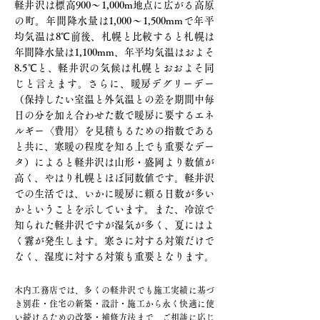
軽井沢は標高900​〜1,000m地点に広がる高原
の町。年間降水量は1,000〜1,500mmで年平
均気温は8℃前後、札幌と比較すると札幌は
年間降水量は1,100mm、年平均気温はおよそ
8.5℃と、軽井沢の気候は札幌とおおよそ同
じと言えます。さらに、暖房デグリーデー
（保持したい室温と外気温との差を期間中毎
日の分を加え合わせた数で暖房に要するエネ
ルギー〈費用〉を見積もるための指数である
と共に、寒暖の程度を知る上でも重要なデー
タ）によると軽井沢は山形・盛岡より数値が
高く、やはり札幌とほぼ同数値です。軽井沢
での生活では、いかに暖房に頼る日数が多い
かということを示しています。また、冷涼で
知られた軽井沢ですが湿気が多く、夏にはよ
く霧が発生します。寒さに対する対策だけで
なく、湿度に対する対策も重要となります。
木内工務店では、多くの軽井沢でも施工実績に基づ
き別荘・住宅の新築・設計・施工から永く快適に使
い続けるための改築・補修方法まで、ご相談に応じ