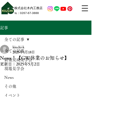
株式会社木内工務店
​℡：​0267-67-3888
記事
全ての記事
kiuchi-k
全ての記事
2025年4月18日
News！【GW休業のお知らせ】
新築完成見学会
更新日：
2025年5月2日
現場見学会
News
その他
イベント