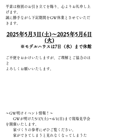
平素は格別のお引き立てを賜り、心よりお礼申し上
げます。
誠に勝手ながら下記期間をGW休業とさせていただ
きます。
2025年5月3日(土)〜2025年5月6日
(火)
※モデルハウスは7日（水）まで休館
ご不便をおかけいたしますが、ご理解とご協力のほ
ど
よろしくお願いいたします。
～GW明けイベント情報！～
　　GWが明けた5/17(土)～6/1(日)まで現場見学会
を開催いたします。
　　家づくりの参考にぜひご覧ください。
　　家ができてしまうと見れなくなってしまうた