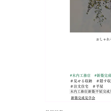
おしゃれ
#木内工務店
#新築完
＃見せる収納　＃隠す収
＃注文住宅　＃平屋
木内工務店
新築
平屋
完成
新築完成見学会