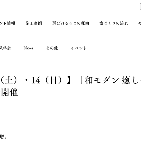
ント情報
施工事例
選ばれる４つの理由
家づくりの流れ
見学会
News
その他
イベント
/13（土）・14（日）】「和モダン 癒
会開催
触。