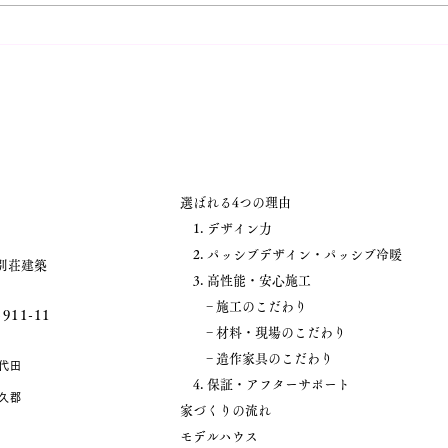
イベント情報！【新築完成見
イベ
学会 2週連続開催！】第1弾
学会
自分時間を大切にできる陽だ
の家
まりの住まい
選ばれる4つの理由
1. デザイン力
2. パッシブデザイン・パッシブ冷暖
別荘建築
3. 高性能・安心施工
− 施工のこだわり
11-11
− 材料・現場のこだわり
− 造作家具のこだわり
代田
4. 保証・アフターサポート
久郡
家づくりの流れ
モデルハウス