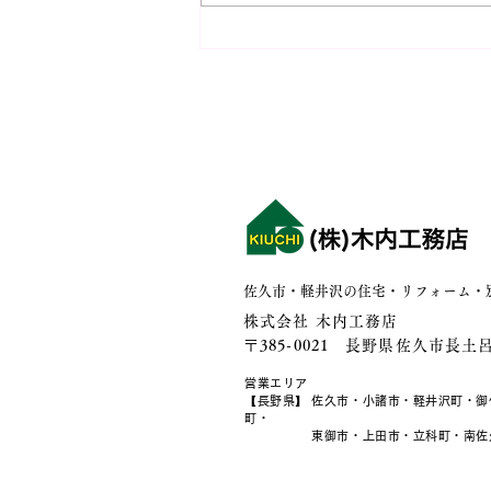
イベント情報！【新築完成見
学会 2週連続開催！】第2弾
家中がステージになる。吹き
抜けリビングの暮らし
佐久市・軽井沢の住宅・リフォーム・
株式会社 木内工務店
〒385-0021 長野県佐久市長土呂9
営業エリア
【長野県】 佐久市・小諸市・軽井沢町・御
町・
東御市・上田市・立科町・南佐