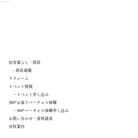
ント情報！【新築完成見
「大人かわいい家事ラク
」開催】
田舎暮らし・別荘
− 別荘建築
リフォーム
イベント情報
－イベント申し込み
360°お家でバーチャル体験
－360°バーチャル体験申し込み
お問い合わせ・資料請求
会社案内