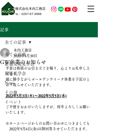
株式会社木内工務店
​℡：​0267-67-3888
記事
全ての記事
木内工務店
全ての記事
2022年4月30日
GW休業のお知らせ
新築完成見学会
平素は格別のお引き立てを賜り、心よりお礼申し上
現場見学会
げます。
誠に勝手ながらゴールデンウイーク休業を下記のと
News
おり取らせていただきます。
その他
2022年5月3日(火)〜2022年5月5日(木)
イベント
ご不便をおかけいたしますが、何卒よろしくお願い
いたします。
※ホームページからのお問い合わせにつきましても
　2022年5月6日(金)以降回答させていただきます。