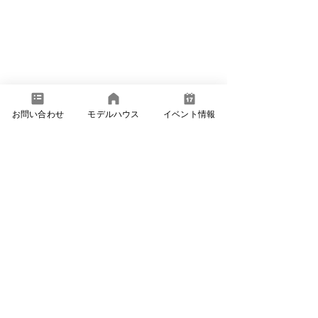
お問い合わせ
モデルハウス
イベント情報
このイベントは終了しました
#木内工務店
#新築現場見学会
#断熱材
#24時間
換気
#断熱工事後の現場
　＃佐久市
＃新築住宅　＃パッシブデザイン　＃パッシブ冷
暖　＃注文住宅　＃別荘建築
現場見学会
コメント