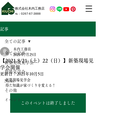
株式会社木内工務店
​℡：​0267-67-3888
記事
全ての記事
木内工務店
全ての記事
2021年7月25日
【2021.8/21（土）22（日）】新築現場見
新築完成見学会
学会開催
現場見学会
更新日：
2021年10月5日
新築現場見学会
News
得た知識が家づくりを変える！
その他
イベント
このイベントは終了しました