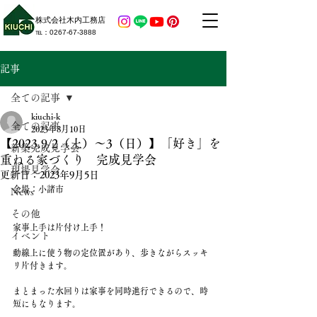
株式会社木内工務店
​℡：​0267-67-3888
記事
全ての記事
kiuchi-k
全ての記事
2023年8月10日
【2023.9/2（土）〜3（日）】「好き」を
新築完成見学会
重ねる家づくり 完成見学会
現場見学会
更新日：
2023年9月5日
会場：小諸市
News
その他
家事上手は片付け上手！
イベント
動線上に使う物の定位置があり、歩きながらスッキ
リ片付きます。
まとまった水回りは家事を同時進行できるので、時
短にもなります。