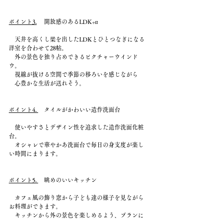
ポイント3.
　 開放感のあるLDK+α
　天井を高くし梁を出したLDKとひとつなぎになる
洋室を合わせて28帖。
　外の景色を独り占めできるピクチャーウインド
ウ。
　視線が抜ける空間で季節の移ろいを感じながら
　心豊かな生活が送れそう。
ポイント4. 
　タイルがかわいい造作洗面台
　使いやすさとデザイン性を追求した造作洗面化粧
台。
　オシャレで華やかあ洗面台で毎日の身支度が楽し
い時間にまります。
ポイント5. 
　眺めのいいキッチン
　カフェ風の飾り窓から子ども達の様子を見ながら
お料理ができます。
　キッチンから外の景色を楽しめるよう、プランに