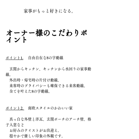
家事がもっと好きになる。
オーナー様のこだわりポ
イント
ポイント1.
 　自由自在な8の字動線
　玄関からキッチン、キッチンから水回りの家事動
線。
　外出時・帰宅時の片付け動線。
　来客時のプライバシーも確保できる来客動線。
　全てを叶えた8の字動線。
ポイント2. 
　南欧スタイルのかわいい家
　真っ白な外壁と洋瓦、玄関ポーチのアーチ壁、格
子入窓など
　お好みのテイストがお出迎え。
　穏やかで優しい印象の外観です。