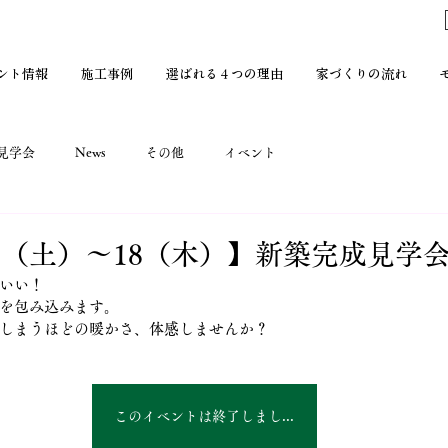
ント情報
施工事例
選ばれる４つの理由
家づくりの流れ
見学会
News
その他
イベント
1/13（土）〜18（木）】新築完成見学
いい！
を包み込みます。
しまうほどの暖かさ、体感しませんか？
このイベントは終了しました