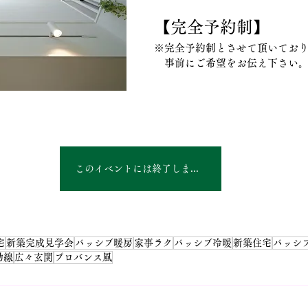
【完全予約制】
※完全予約制とさせて頂いてお
　事前にご希望をお伝え下さい
このイベントには終了しました
宅
新築完成見学会
パッシブ暖房
家事ラク
パッシブ冷暖
新築住宅
パッシ
動線
広々玄関
プロバンス風