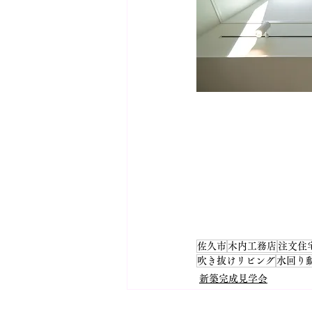
佐久市
木内工務店
注文住
吹き抜けリビング
水回り
新築完成見学会