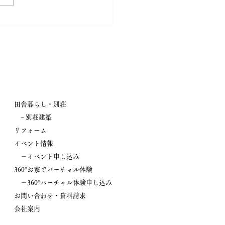
ント情報！【新築完成見
「大人かわいい家事ラク
」開催】
田舎暮らし・別荘
− 別荘建築
リフォーム
イベント情報
－イベント申し込み
360°お家でバーチャル体験
－360°バーチャル体験申し込み
お問い合わせ・資料請求
会社案内