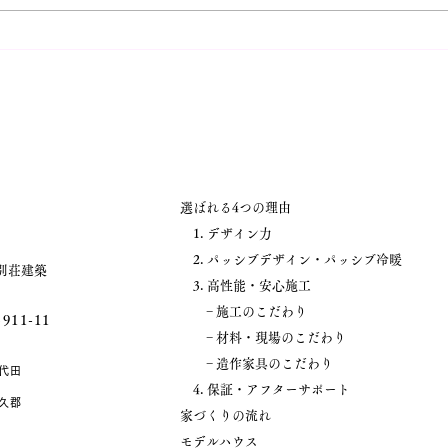
イベント情報！【新築完成見
イベ
学会 2週連続開催！】第1弾
学会
自分時間を大切にできる陽だ
の家
まりの住まい
選ばれる4つの理由
1. デザイン力
2. パッシブデザイン・パッシブ冷暖
別荘建築
3. 高性能・安心施工
− 施工のこだわり
11-11
− 材料・現場のこだわり
− 造作家具のこだわり
代田
4. 保証・アフターサポート
久郡
家づくりの流れ
モデルハウス