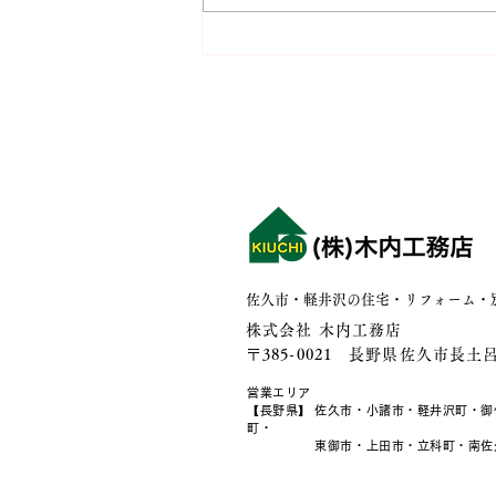
イベント情報！【新築完成見
学会 2週連続開催！】第2弾
家中がステージになる。吹き
抜けリビングの暮らし
佐久市・軽井沢の住宅・リフォーム・
株式会社 木内工務店
〒385-0021 長野県佐久市長土呂9
営業エリア
【長野県】 佐久市・小諸市・軽井沢町・御
町・
東御市・上田市・立科町・南佐