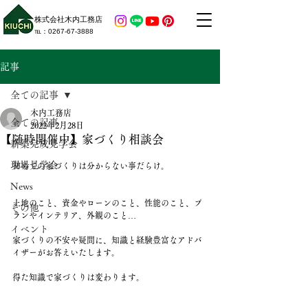
株式会社木内工務店
​℡：​0267-67-3888
記事
全ての記事
木内工務店
全ての記事
2022年2月28日
【随時開催中】家づくり相談会
新築完成見学会
現場見学会
初めての家づくりは分からない事だらけ。
News
土地のこと、資金やローンのこと、性能のこと、プ
その他
ランやインテリア、外観のこと…
イベント
家づくりの不安や疑問に、知識と経験豊富なアドバ
イザーがお答えいたします。
得た知識で家づくりは変わります。